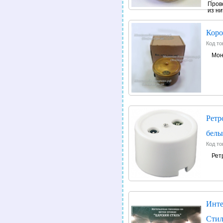
Пров
из ни
Коро
Код то
Мон
Ретр
бел
Код то
Рет
Инте
Стил