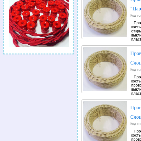
"Цар
Код то
Про
кость
откры
выкл
пласт
Пров
Слон
Код то
Про
кост
прово
выкл
пласт
Пров
Слон
Код то
Про
кост
прово