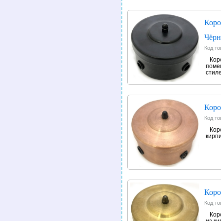
Коро
Чёр
Код то
Кор
поме
стиле
Коро
Код то
Кор
кирпи
Коро
Код то
Кор