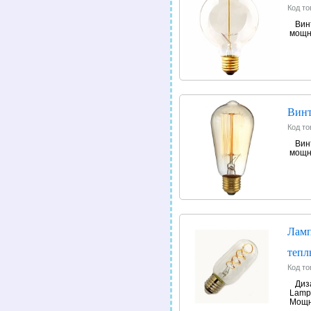
Код то
Вин
мощн
Винт
Код то
Вин
мощн
Ламп
тепл
Код то
Диз
Lamp
Мощн