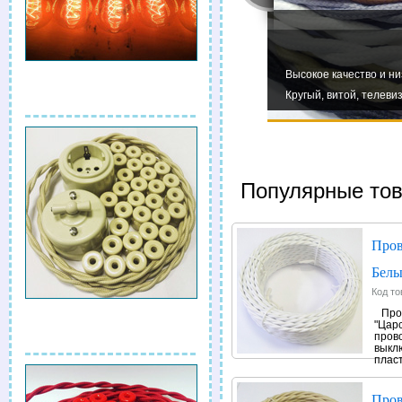
теля!
Большой выбор изолят
Посмотреть.
плетке "Царский Стиль" в наличии!
Керамические, форфор
Популярные тов
Пров
Белы
Код то
Про
"Цар
прово
выкл
пласт
Пров