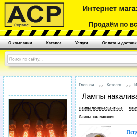
Интернет мага
Продаём по в
О компании
Каталог
Услуги
Оплата и доставк
Главная
Каталог
И
Лампы накалив
Лампы люминесцентные
Лам
Лампы накаливания
Патр