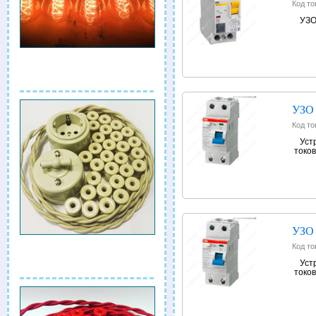
Код то
УЗО
УЗО
Код то
Уст
токов
УЗО
Код то
Уст
токов