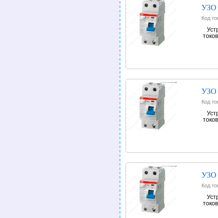
УЗО 
Код то
Уст
токов
УЗО 
Код то
Уст
токов
УЗО 
Код то
Уст
токов