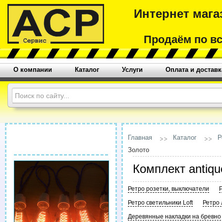
Интернет мага
Продаём по в
О компании
Каталог
Услуги
Оплата и доставк
Главная
Каталог
Р
Золото
Комплект antiqu
Ретро розетки, выключатели
Ретро светильники Loft
Ретро
Деревянные накладки на бревно