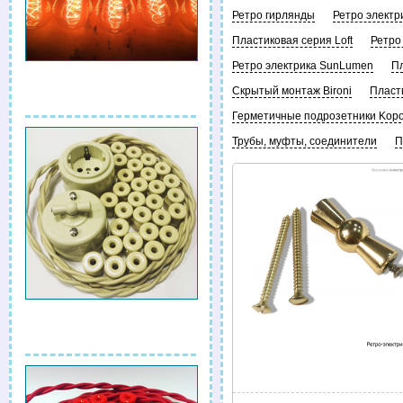
Ретро гирлянды
Ретро электр
Пластиковая серия Loft
Ретро
Ретро электрика SunLumen
Пл
Скрытый монтаж Bironi
Пласт
Герметичные подрозетники Kop
Трубы, муфты, соединители
П