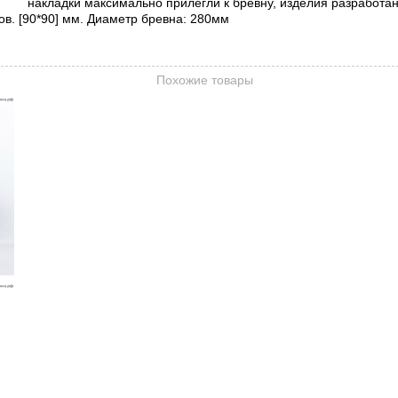
накладки максимально прилегли к бревну, изделия разработа
в. [90*90] мм. Диаметр бревна: 280мм
Похожие товары