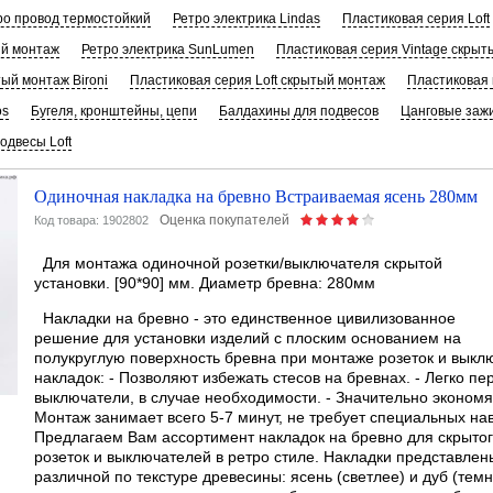
ро провод термостойкий
Ретро электрика Lindas
Пластиковая серия Loft
ый монтаж
Ретро электрика SunLumen
Пластиковая серия Vintage скрыт
ый монтаж Bironi
Пластиковая серия Loft скрытый монтаж
Пластиковая
os
Бугеля, кронштейны, цепи
Балдахины для подвесов
Цанговые заж
одвесы Loft
Одиночная накладка на бревно Встраиваемая ясень 280мм
Оценка покупателей
Код товара: 1902802
Для монтажа одиночной розетки/выключателя скрытой
установки. [90*90] мм. Диаметр бревна: 280мм
Накладки на бревно - это единственное цивилизованное
решение для установки изделий с плоским основанием на
полукруглую поверхность бревна при монтаже розеток и вык
накладок: - Позволяют избежать стесов на бревнах. - Легко пе
выключатели, в случае необходимости. - Значительно экономя
Монтаж занимает всего 5-7 минут, не требует специальных на
Предлагаем Вам ассортимент накладок на бревно для скрытог
розеток и выключателей в ретро стиле. Накладки представлен
различной по текстуре древесины: ясень (светлее) и дуб (темн