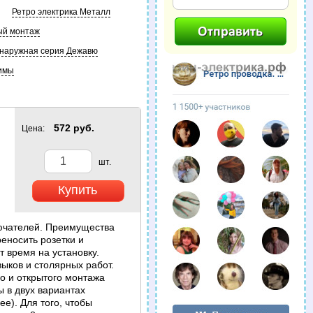
Ретро электрика Металл
ый монтаж
 наружная серия Дежавю
имы
572 руб.
Цена:
шт.
лючателей. Преимущества
реносить розетки и
т время на установку.
выков и столярных работ.
о и открытого монтажа
ы в двух вариантах
ее). Для того, чтобы