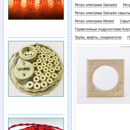
Ретро электрика Salvador
Рет
Ретро электрика Salvador скрыт
Ретро электрика Werkel
Скрыт
Герметичные подрозетники Kop
Трубы, муфты, соединители
П