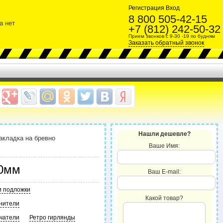
Регистрация
Вход
8 800 505-42-15
а нет
+7 (812) 242-50-32
Прием звонков с 9-30 -19 по будням
Заказать обратный звонок
Нашли дешевле?
акладка на бревно
Ваше Имя:
80мм
Ваш E-mail:
и подложки
Какой товар?
нители
чатели
Ретро гирлянды