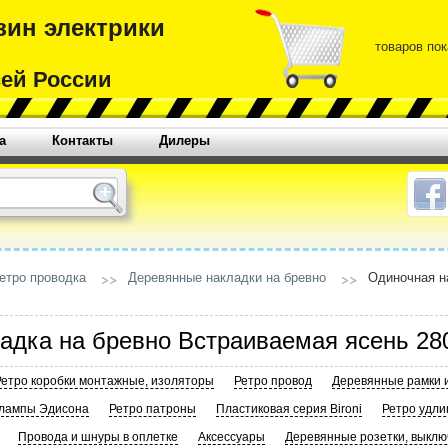
зин электрики
товаров пок
сей России
а
Контакты
Дилеры
етро проводка
Деревянные накладки на бревно
Одиночная н
адка на бревно Встраиваемая ясень 2
Ретро коробки монтажные, изоляторы
Ретро провод
Деревянные рамки 
 лампы Эдисона
Ретро патроны
Пластиковая серия Bironi
Ретро удли
Провода и шнуры в оплетке
Аксессуары
Деревянные розетки, выклю