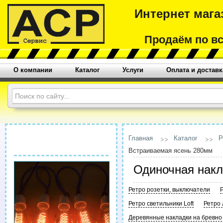
Интернет мага
Продаём по в
О компании
Каталог
Услуги
Оплата и доставк
Главная
Каталог
Р
Встраиваемая ясень 280мм
Одиночная накл
Ретро розетки, выключатели
Ретро светильники Loft
Ретро
Деревянные накладки на бревно