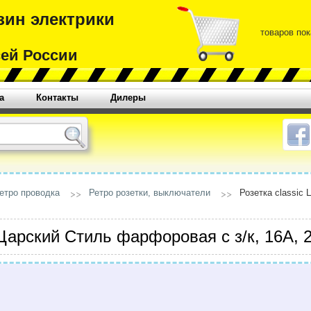
зин электрики
товаров пок
сей России
а
Контакты
Дилеры
етро проводка
Ретро розетки, выключатели
Розетка classic
 Царский Стиль фарфоровая с з/к, 16А, 